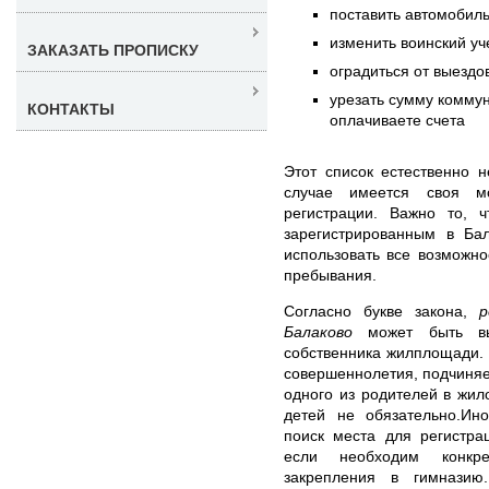
поставить автомобиль
изменить воинский уч
ЗАКАЗАТЬ ПРОПИСКУ
оградиться от выездо
урезать сумму коммун
КОНТАКТЫ
оплачиваете счета
Этот список естественно 
случае имеется своя м
регистрации. Важно то, ч
зарегистрированным в Ба
использовать все возможно
пребывания.
Согласно букве закона,
р
Балаково
может быть вып
собственника жилплощади. 
совершеннолетия, подчиняет
одного из родителей в жи
детей не обязательно.Ино
поиск места для регистра
если необходим конкр
закрепления в гимназию